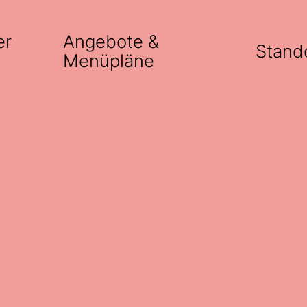
er
Angebote &
Stand
s
Menüpläne