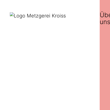
Üb
un